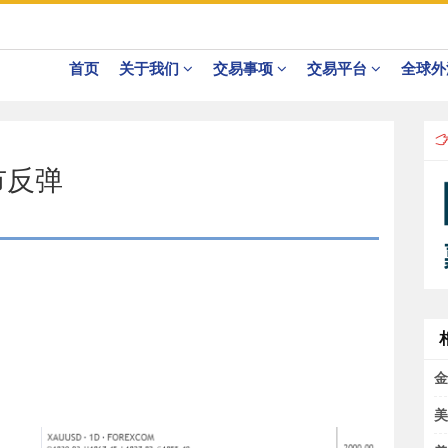
首页
关于我们
交易事项
交易平台
全球外
关于我们 >
贵金属简介 >
MT5桌面版 >
正规外汇交
我们的优势 >
交易细则 >
MT5行动版 >
正规外汇交易
市反弹
网站地图 >
使用常见问题 >
正规外汇交易
正规外汇交易
金
美