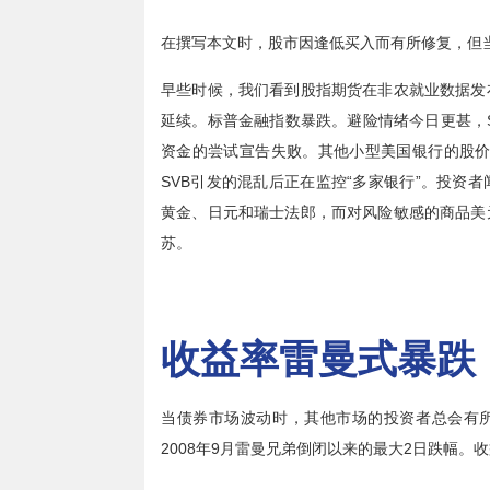
在撰写本文时，股市因逢低买入而有所修复，但
早些时候，我们看到股指期货在非农就业数据发
延续。标普金融指数暴跌。避险情绪今日更甚，
资金的尝试宣告失败。其他小型美国银行的股价
SVB
引发的混乱后正在监控
“
多家银行
”
。投资者
黄金、日元和瑞士法郎，而对风险敏感的商品美
苏。
收益率雷曼式暴跌
当债券市场波动时，其他市场的投资者总会有
200
8
年
9
月雷曼兄弟倒闭以来的最大
2
日跌幅。收