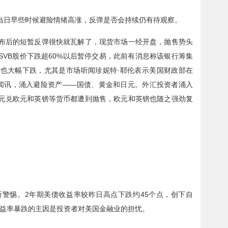
当日早些时候避险情绪高涨，反弹是否会持续仍有待观察。
布后的短暂反弹很快就瓦解了，现货市场一经开盘，抛售势头
SVB
股价下跌超
60%
以后暂停交易，此前有消息称该银行筹集
也大幅下跌，尤其是市场听闻珍妮特·耶伦表示美国财政部在
闻讯，涌入避险资产
——
国债、黄金和日元。外汇投资者涌入
元兑欧元和英镑等货币都遭到抛售，欧元和英镑也随之强劲复
所警惕。
2
年期美债收益率较昨日高点下跌约
45
个点，创下自
益率暴跌的主因是投资者对美国金融业的担忧。