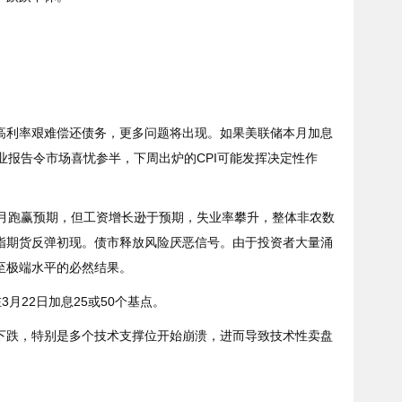
高利率艰难偿还债务，更多问题将出现。如果美联储本月加息
业报告令市场喜忧参半，下周出炉的
CPI
可能发挥决定性作
月跑赢预期，但工资增长逊于预期，失业率攀升，整体非农数
指期货反弹初现。债市释放风险厌恶信号。由于投资者大量涌
至极端水平的必然结果。
在
3
月
22
日加息
25
或
50
个基点。
下跌，特别是多个技术支撑位开始崩溃，进而导致技术性卖盘