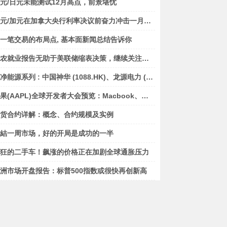
元/日元未能测试12月高点，前景堪忧
美元/加元在加拿大央行利率决议前奋力冲击一月高点
一笔交易的布局点, 基本面新闻总结告诉你
非农就业报告无助于美联储缩表决策，继续关注通胀数据
洁净能源系列 : 中国神华 (1088.HK)、龙源电力 (916.HK)
苹果(AAPL)全球开发者大会预览：Macbook、芯片和趋势线
货合约详解：概念、合约规模及实例
結一周市场，好的开局是成功的一半
狂的二手车！飙涨的价格正在加剧全球通胀压力
洲市场开盘报告：标普500指数或很快再创新高