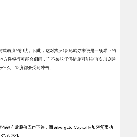
曼式崩溃的担忧。因此，这对杰罗姆·鲍威尔来说是一项艰巨的
地方性银行可能会倒闭，而不采取任何措施可能会再次加剧通
做什么，经济都会受到冲击。
宣布破产后股价应声下跌，而
Silvergate Capital
在加密货币动
中跌跌不休。