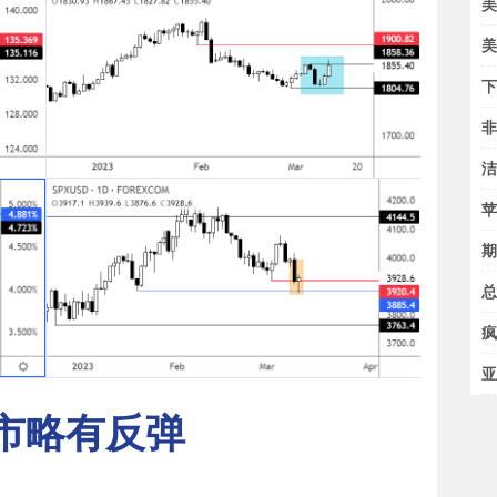
美
下
期
总
疯
亚
市略有反弹